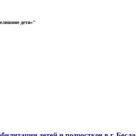
Нелишние дети»"
илитации детей и подростков в г. Бесла