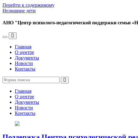
Перейти к содержимому
Нелишние дети
АНО "Центр психолого-педагогической поддержки семьи «
Переключить
Переключить
мобильное
поле
Главная
меню
поиска
О центре
Документы
Новости
Контакты
Поиск
Главная
О центре
Документы
Новости
Контакты
Поддержка Центра психологической реаб