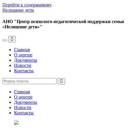
Перейти к содержимому
Нелишние дети
АНО "Центр психолого-педагогической поддержки семьи
«Нелишние дети»"
Переключить
Переключить
мобильное
поле
Главная
меню
поиска
О центре
Документы
Новости
Контакты
Поиск
Главная
О центре
Документы
Новости
Контакты