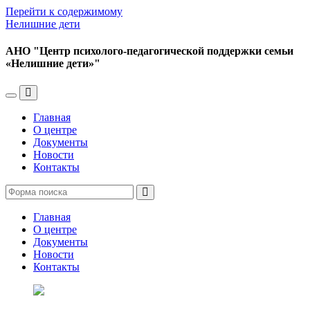
Перейти к содержимому
Нелишние дети
АНО "Центр психолого-педагогической поддержки семьи
«Нелишние дети»"
Переключить
Переключить
мобильное
поле
Главная
меню
поиска
О центре
Документы
Новости
Контакты
Поиск
Главная
О центре
Документы
Новости
Контакты