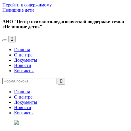
Перейти к содержимому
Нелишние дети
АНО "Центр психолого-педагогической поддержки семьи
«Нелишние дети»"
Переключить
Переключить
мобильное
поле
Главная
меню
поиска
О центре
Документы
Новости
Контакты
Поиск
Главная
О центре
Документы
Новости
Контакты