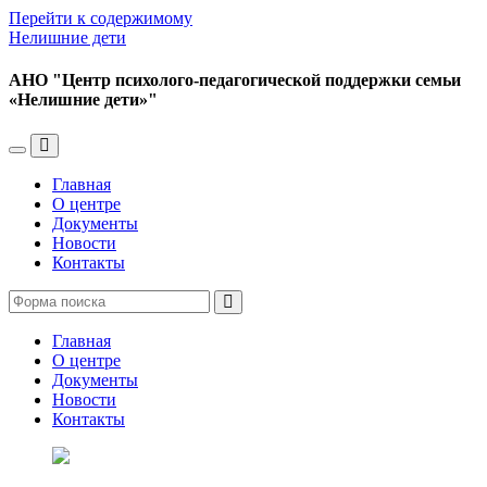
Перейти к содержимому
Нелишние дети
АНО "Центр психолого-педагогической поддержки семьи
«Нелишние дети»"
Переключить
Переключить
мобильное
поле
Главная
меню
поиска
О центре
Документы
Новости
Контакты
Поиск
Главная
О центре
Документы
Новости
Контакты