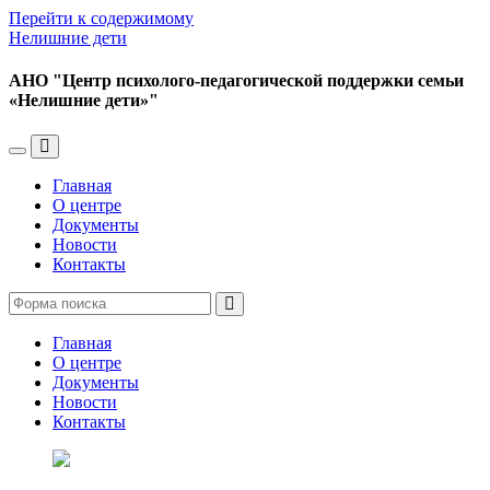
Перейти к содержимому
Нелишние дети
АНО "Центр психолого-педагогической поддержки семьи
«Нелишние дети»"
Переключить
Переключить
мобильное
поле
Главная
меню
поиска
О центре
Документы
Новости
Контакты
Поиск
Главная
О центре
Документы
Новости
Контакты