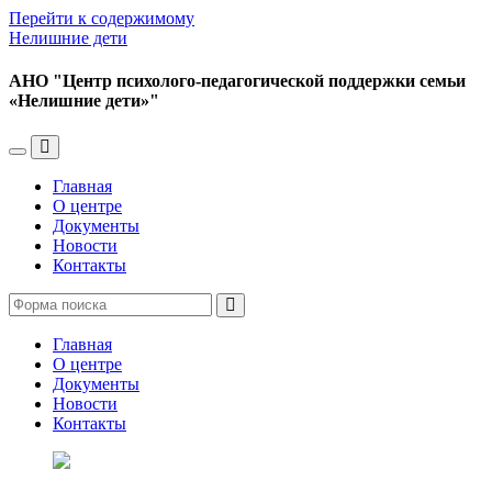
Перейти к содержимому
Нелишние дети
АНО "Центр психолого-педагогической поддержки семьи
«Нелишние дети»"
Переключить
Переключить
мобильное
поле
Главная
меню
поиска
О центре
Документы
Новости
Контакты
Поиск
Главная
О центре
Документы
Новости
Контакты