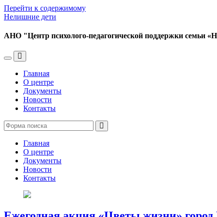
Перейти к содержимому
Нелишние дети
АНО "Центр психолого-педагогической поддержки семьи «
Переключить
Переключить
мобильное
поле
Главная
меню
поиска
О центре
Документы
Новости
Контакты
Поиск
Главная
О центре
Документы
Новости
Контакты
Ежегодная акция «Цветы жизни» город 