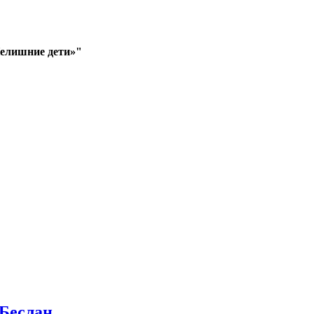
Нелишние дети»"
Беслан.